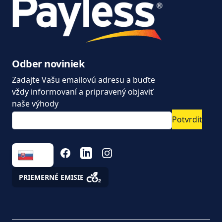
Dodávky na prenájom
Kúpiť alebo prenajať
dodávku?
Moderný prenájom áut
Odber noviniek
od Paylesscar Rental
Zadajte Vašu emailovú adresu a buďte
Nové autá dostupné
vždy informovaní a pripravený objaviť
ihneď na prenájom
naše výhody
Potvrdiť
Ušetrite na dlhodobom
prenájme
FACEBOOK
LINKEDIN
INSTAGRAM
Úžitkové vozidlá a
podnikanie. ako na to,
aby auto nebol pán ale
PRIEMERNÉ EMISIE
pomocník
Zákaznícke a