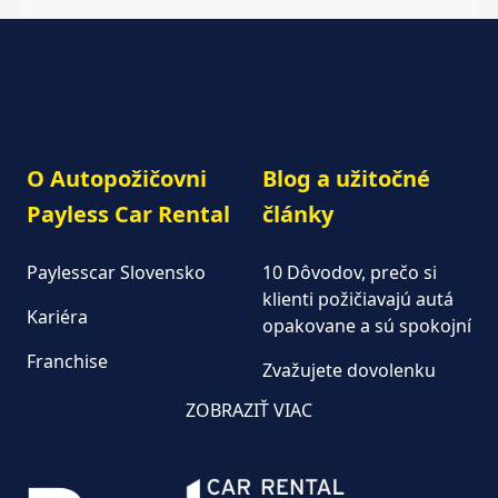
O Autopožičovni
Blog a užitočné
Payless Car Rental
články
Paylesscar Slovensko
10 Dôvodov, prečo si
klienti požičiavajú autá
Kariéra
opakovane a sú spokojní
Franchise
Zvažujete dovolenku
autom?
Autopožičovňa
ZOBRAZIŤ VIAC
Keď na dovolenku, tak
Aktuality
autom od Paylesscar
Často kladené otázky