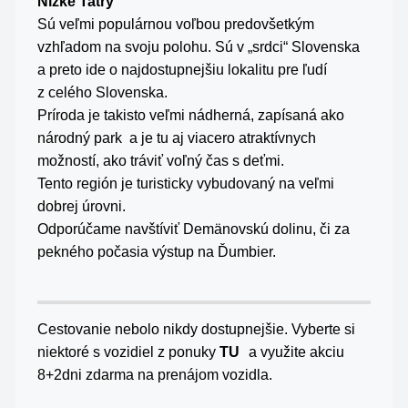
Nízke Tatry
Sú veľmi populárnou voľbou predovšetkým
vzhľadom na svoju polohu. Sú v „srdci“ Slovenska
a preto ide o najdostupnejšiu lokalitu pre ľudí
z celého Slovenska.
Príroda je takisto veľmi nádherná, zapísaná ako
národný park a je tu aj viacero atraktívnych
možností, ako tráviť voľný čas s deťmi.
Tento región je turisticky vybudovaný na veľmi
dobrej úrovni.
Odporúčame navštíviť Demänovskú dolinu, či za
pekného počasia výstup na Ďumbier.
Cestovanie nebolo nikdy dostupnejšie. Vyberte si
niektoré s vozidiel z ponuky
TU
a využite akciu
8+2dni zdarma na prenájom vozidla.