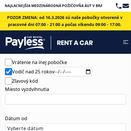
Teleph
Ema
NAJLACNEJŠIA MEDZINÁRODNÁ POŽIČOVŇA ÁUT V BRATISLAVE
POZOR ZMENA: od 16.3.2026 sú naše pobočky otvorené v
pracovné dni 07:00 - 21:00 a počas víkendu 09:00 - 17:00.
Vrátenie na inej pobočke
Vodič nad 25 rokov
Zľavový kód
Miesto vyzdvihnutia
Dátum od
Vyberte dátum