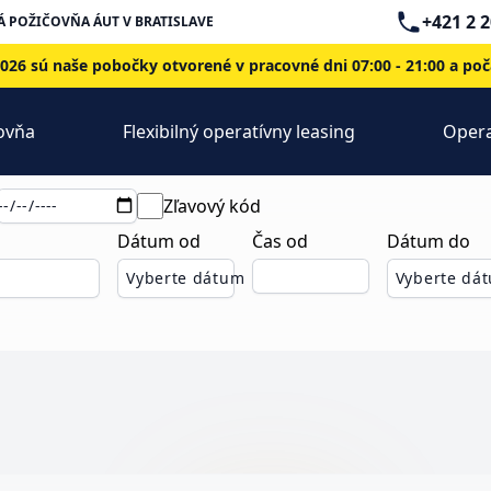
Telephone
+421 2 
 POŽIČOVŇA ÁUT V BRATISLAVE
6 sú naše pobočky otvorené v pracovné dni 07:00 - 21:00 a poča
ovňa
Flexibilný operatívny leasing
Opera
Zľavový kód
Dátum od
Čas od
Dátum do
Vyberte dátum
Vyberte dá