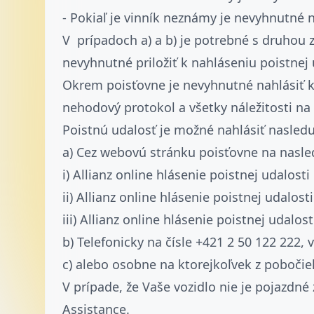
- Pokiaľ je vinník neznámy je nevyhnutné n
V prípadoch a) a b) je potrebné s druhou
nevyhnutné priložiť k nahláseniu poistnej 
Okrem poisťovne je nevyhnutné nahlásiť ka
nehodový protokol a všetky náležitosti na 
Poistnú udalosť je možné nahlásiť nasled
a) Cez webovú stránku poisťovne na nasle
i) Allianz online hlásenie poistnej udalosti
ii) Allianz online hlásenie poistnej udalost
iii) Allianz online hlásenie poistnej udalo
b) Telefonicky na čísle +421 2 50 122 222,
c) alebo osobne na ktorejkoľvek z pobočiek
V prípade, že Vaše vozidlo nie je pojazdn
Assistance.