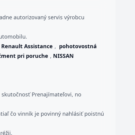
radne autorizovaný servis výrobcu
automobilu.
,
Renault Assistance
,
pohotovostná
ent pri poruche
,
NISSAN
 skutočnosť Prenajímateľovi, no
tiaľ čo vinník je povinný nahlásiť poistnú
éžii.