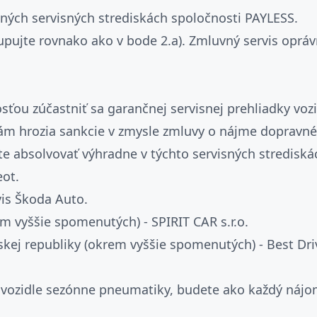
ných servisných strediskách spoločnosti PAYLESS.
pujte rovnako ako v bode 2.a). Zmluvný servis opr
ou zúčastniť sa garančnej servisnej prehliadky vozi
Vám hrozia sankcie v zmysle zmluvy o nájme dopravné
e absolvovať výhradne v týchto servisných strediská
eot.
vis Škoda Auto.
rem vyššie spomenutých) - SPIRIT CAR s.r.o.
skej republiky (okrem vyššie spomenutých) - Best Dri
a vozidle sezónne pneumatiky, budete ako každý ná