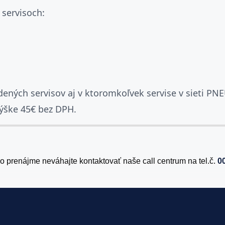
 servisoch:
ených servisov aj v ktoromkoľvek servise v sieti PN
ýške 45€ bez DPH.
po prenájme neváhajte kontaktovať naše call centrum na tel.č.
0