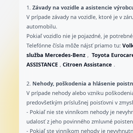
1.
Závady na vozidle a asistencie výrobc
V prípade závady na vozidle, ktoré je v zá
automobilu.
Pokiaľ vozidlo nie je pojazdné, je potre
Telefónne čísla môže nájsť priamo tu:
Vol
služba Mercedes-Benz
,
Toyota Eurocar
ASSISTANCE
,
Citroen Assistance
.
2.
Nehody, poškodenia a hlásenie poistn
V prípade nehody alebo vzniku poškodenia
predovšetkým príslušnej poisťovni v zmysl
- Pokiaľ nie ste vinníkom nehody je nevyhnu
udalosť z jeho povinného zmluvné poisten
- Pokiaľ ste vinníkom nehody je nevyhnutné