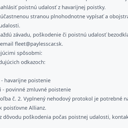
ahlásiť poistnú udalosť z havarijnej poistky.
 zúčastnenou stranou plnohodnotne vypísať a obojstr
udalosti.
ždú závadu, poškodenie či poistnú udalosť bezodklad
email fleet@paylesscar.sk.
ujúcimi spôsobmi:
dujúcich odkazoch:
i - havarijne poistenie
sti - povinné zmluvné poistenie
 voľba č. 2. Vyplnený nehodový protokol je potrebné 
 poisťovne Allianz.
é z dôvodu poškodenia počas poistnej udalosti, konta