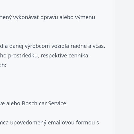
ávnený vykonávať opravu alebo výmenu
dla danej výrobcom vozidla riadne a včas.
ho prostriedku, respektíve cenníka.
ch:
ve alebo Bosch car Service.
jomca upovedomený emailovou formou s