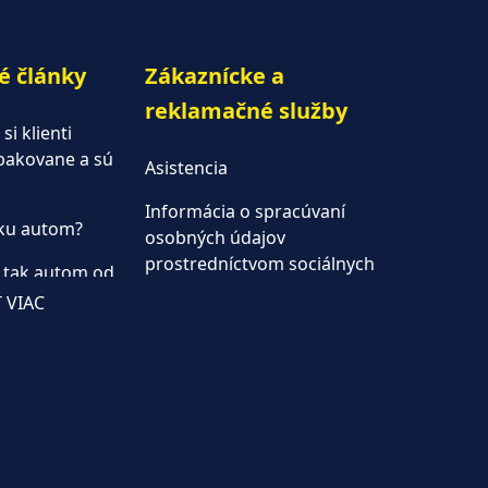
é články
Zákaznícke a
reklamačné služby
i klienti
opakovane a sú
Asistencia
Informácia o spracúvaní
nku autom?
osobných údajov
prostredníctvom sociálnych
 tak autom od
médii
 VIAC
Informácie o spracúvaní
jom
osobných údajov
jať dodávku?
Inštrukcie k prenájmu
 áut od
Kontrola pred vrátením vozidla