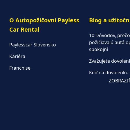
O Autopožičovni Payless
Blog a užitočn
Car Rental
10 Dôvodov, prečo s
požičiavajú autá 
Paylesscar Slovensko
spokojní
Kariéra
Zvažujete dovole
Franchise
Keď na dovolenku,
Autopožičovňa
Paylesscar
ZOBRAZIŤ
Aktuality
Dodávky na prená
Často kladené otázky
Kúpiť alebo prena
Moderný prenájom
Paylesscar Rental