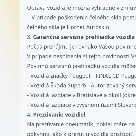
Oprava vozidla je možná výhradne v zmluv
V prípade poškodenia čelného skla postu
čelného skla je Hornet Autosklo.
3.
Garančná servisná prehliadka vozidla
Počas prenájmu je rovnako Vašou povinnosť
V prípade nesplnenia si tejto povinnosti 
Povinnú servisnú prehliadku vozidla môžet
- Vozidlá značky Peugeot - FINAL CD Peug
- Vozidlá Škoda Superb - Autorizovaný ser
- Vozidlá jazdiace v Bratislave a okolí (ok
- Vozidlá jazdiace v zvyšnom území Sloven
4.
Prezúvanie vozidiel
Na prezúvanie pneumatík, pokiaľ máte n
pokynmi, ako k prezutiu vozidla pristúpiť.