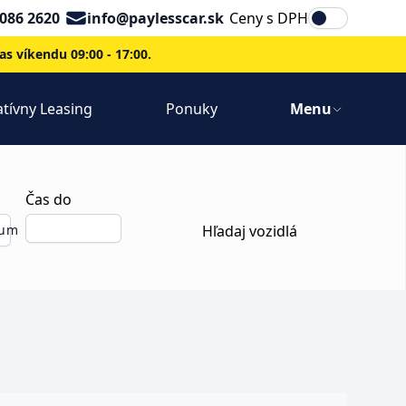
Email
2086 2620
info@paylesscar.sk
Ceny s DPH
s víkendu 09:00 - 17:00.
tívny Leasing
Ponuky
Menu
Čas do
tum
Hľadaj vozidlá