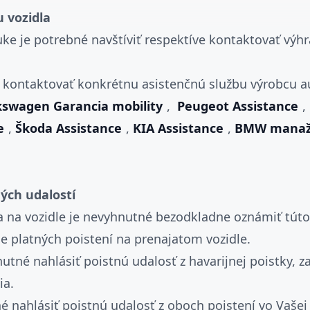
u vozidla
ruke je potrebné navštíviť respektíve kontaktovať výh
bné kontaktovať konkrétnu asistenčnú službu výrobcu 
kswagen Garancia mobility
,
Peugeot Assistance
e
,
Škoda Assistance
,
KIA Assistance
,
BMW manažm
ých udalostí
 na vozidle je nevyhnutné bezodkladne oznámiť túto
e platných poistení na prenajatom vozidle.
tné nahlásiť poistnú udalosť z havarijnej poistky, za
ia.
 nahlásiť poistnú udalosť z oboch poistení vo Vašej r