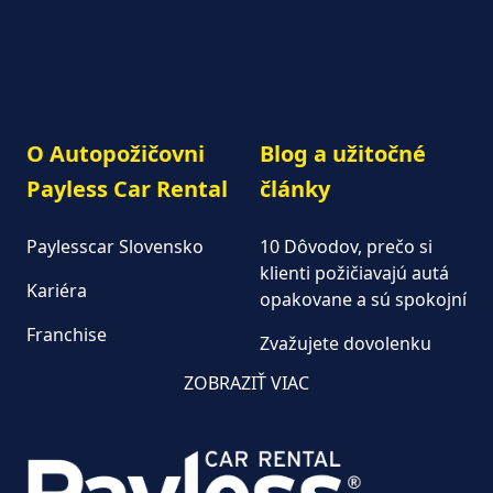
O Autopožičovni
Blog a užitočné
Payless Car Rental
články
Paylesscar Slovensko
10 Dôvodov, prečo si
klienti požičiavajú autá
Kariéra
opakovane a sú spokojní
Franchise
Zvažujete dovolenku
autom?
Autopožičovňa
ZOBRAZIŤ VIAC
Keď na dovolenku, tak
Aktuality
autom od Paylesscar
Často kladené otázky
Dodávky na prenájom