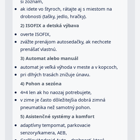
si zoznam,
ak idete vo štyroch, rátajte aj s miestom na
drobnosti (tašky, jedlo, hračky).
2) ISOFIX a detská výbava
overte ISOFIX,
zvážte prenájom autosedačky, ak nechcete
prenášať vlastnú.
3) Automat alebo manuál
automat je veľká výhoda v meste a v kopcoch,
pri dlhých trasách znižuje únavu.
4) Pohon a sezóna
4×4 len ak ho naozaj potrebujete,
v zime je často dôležitejšia dobrá zimná
pneumatika než samotný pohon.
5) Asistenčné systémy a komfort
adaptívny tempomat, parkovacie
senzory/kamera, AEB,
CarPlay/Android Auto – drobnosť, ktorá