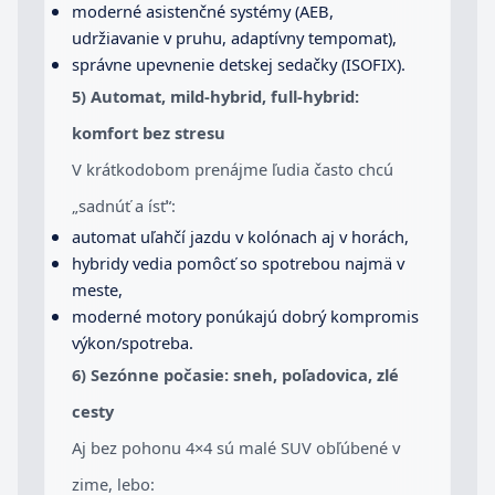
moderné asistenčné systémy (AEB,
udržiavanie v pruhu, adaptívny tempomat),
správne upevnenie detskej sedačky (ISOFIX).
5) Automat, mild-hybrid, full-hybrid:
komfort bez stresu
V krátkodobom prenájme ľudia často chcú
„sadnúť a ísť“:
automat uľahčí jazdu v kolónach aj v horách,
hybridy vedia pomôcť so spotrebou najmä v
meste,
moderné motory ponúkajú dobrý kompromis
výkon/spotreba.
6) Sezónne počasie: sneh, poľadovica, zlé
cesty
Aj bez pohonu 4×4 sú malé SUV obľúbené v
zime, lebo: