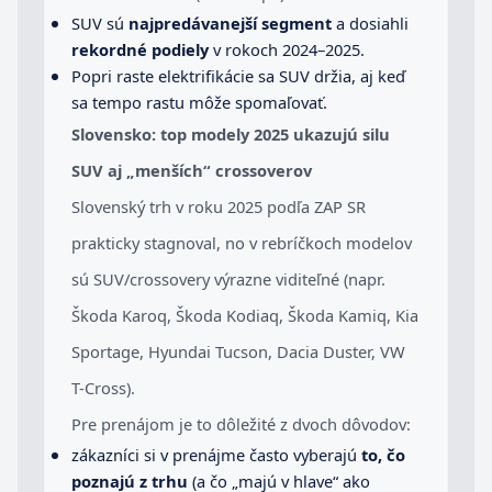
SUV sú
najpredávanejší segment
a dosiahli
rekordné podiely
v rokoch 2024–2025.
Popri raste elektrifikácie sa SUV držia, aj keď
sa tempo rastu môže spomaľovať.
Slovensko: top modely 2025 ukazujú silu
SUV aj „menších“ crossoverov
Slovenský trh v roku 2025 podľa ZAP SR
prakticky stagnoval, no v rebríčkoch modelov
sú SUV/crossovery výrazne viditeľné (napr.
Škoda Karoq, Škoda Kodiaq, Škoda Kamiq, Kia
Sportage, Hyundai Tucson, Dacia Duster, VW
T-Cross).
Pre prenájom je to dôležité z dvoch dôvodov:
zákazníci si v prenájme často vyberajú
to, čo
poznajú z trhu
(a čo „majú v hlave“ ako