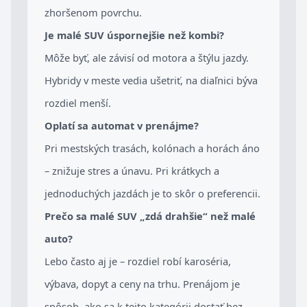
zhoršenom povrchu.
Je malé SUV úspornejšie než kombi?
Môže byť, ale závisí od motora a štýlu jazdy.
Hybridy v meste vedia ušetriť, na diaľnici býva
rozdiel menší.
Oplatí sa automat v prenájme?
Pri mestských trasách, kolónach a horách áno
– znižuje stres a únavu. Pri krátkych a
jednoduchých jazdách je to skôr o preferencii.
Prečo sa malé SUV „zdá drahšie“ než malé
auto?
Lebo často aj je – rozdiel robí karoséria,
výbava, dopyt a ceny na trhu. Prenájom je
spôsob, ako sa k tejto kategórii dostať bez