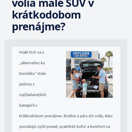
volia malé SUV v
krátkodobom
prenájme?
Malé SUV sa z
„alternatívy ku
kombíku“ stalo
jednou z
najžiadanejších
kategórií v
krátkodobom prenájme. Rodiny a páry ich volia, lebo
ponúkajú vyšší posed, praktický kufor a komfort na