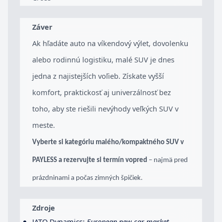
Záver
Ak hľadáte auto na víkendový výlet, dovolenku
alebo rodinnú logistiku, malé SUV je dnes
jedna z najistejších voľieb. Získate vyšší
komfort, praktickosť aj univerzálnosť bez
toho, aby ste riešili nevýhody veľkých SUV v
meste.
Vyberte si kategóriu malého/kompaktného SUV v
PAYLESS a rezervujte si termín vopred
– najmä pred
prázdninami a počas zimných špičiek.
Zdroje
JATO Dynamics:
European new car market