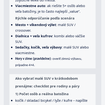
Viacmiestne auto
: ak riešite 5+ osôb alebo
veľa batožiny, je to často najlepší „value“.
Rýchle odporúčanie podľa scenára
Mesto + víkendový výlet
: malé SUV /
crossover.
Diaľnica + veľa kufrov
: kombi alebo väčšie
SUV.
Sedačky, kočík, veľa výbavy
: malé SUV alebo
viacmiestne.
Hory v zime (pravidelne)
: overiť zimnú výbavu,
prípadne 4×4.
Ako vybrať malé SUV v krátkodobom
prenájme: checklist pre rodiny a páry
1) Počet osôb a reálna batožina
kočík / skladací bicykel / lyže / kufre – napíšte