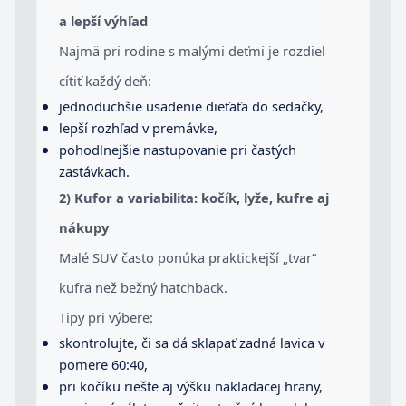
a lepší výhľad
Najmä pri rodine s malými deťmi je rozdiel
cítiť každý deň:
jednoduchšie usadenie dieťaťa do sedačky,
lepší rozhľad v premávke,
pohodlnejšie nastupovanie pri častých
zastávkach.
2) Kufor a variabilita: kočík, lyže, kufre aj
nákupy
Malé SUV často ponúka praktickejší „tvar“
kufra než bežný hatchback.
Tipy pri výbere:
skontrolujte, či sa dá sklapať zadná lavica v
pomere 60:40,
pri kočíku riešte aj výšku nakladacej hrany,