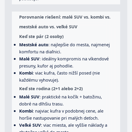
Porovnanie riešení: malé SUV vs. kombi vs.
mestské auto vs. veľké SUV
Keď ste pár (2 osoby)
Mestské auto
: najlepšie do mesta, najmenej
komfortu na diaľnici.
Malé SUV
: ideálny kompromis na víkendové
presuny, kufor aj pohodlie.
Kombi
: viac kufra, často nižší posed (nie
každému vyhovuje).
Keď ste rodina (2+1 alebo 2+2)
Malé SUV
: praktické na kočík + batožinu,
dobré na dlhšiu trasu.
Kombi
: najviac kufra v podobnej cene, ale
horšie nastupovanie pri malých deťoch.
Veľké SUV
: viac miesta, ale vyššie náklady a
zbytočne veľké do mesta.