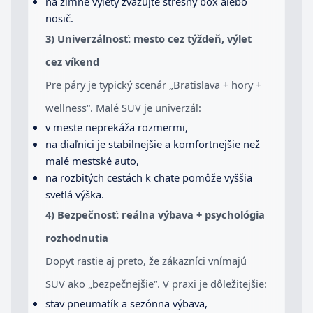
na zimné výlety zvažujte strešný box alebo
nosič.
3) Univerzálnosť: mesto cez týždeň, výlet
cez víkend
Pre páry je typický scenár „Bratislava + hory +
wellness“. Malé SUV je univerzál:
v meste neprekáža rozmermi,
na diaľnici je stabilnejšie a komfortnejšie než
malé mestské auto,
na rozbitých cestách k chate pomôže vyššia
svetlá výška.
4) Bezpečnosť: reálna výbava + psychológia
rozhodnutia
Dopyt rastie aj preto, že zákazníci vnímajú
SUV ako „bezpečnejšie“. V praxi je dôležitejšie:
stav pneumatík a sezónna výbava,