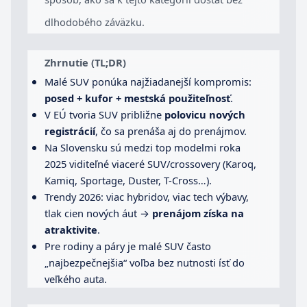
dlhodobého záväzku.
Zhrnutie (TL;DR)
Malé SUV ponúka najžiadanejší kompromis:
posed + kufor + mestská použiteľnosť
.
V EÚ tvoria SUV približne
polovicu nových
registrácií
, čo sa prenáša aj do prenájmov.
Na Slovensku sú medzi top modelmi roka
2025 viditeľné viaceré SUV/crossovery (Karoq,
Kamiq, Sportage, Duster, T-Cross…).
Trendy 2026: viac hybridov, viac tech výbavy,
tlak cien nových áut →
prenájom získa na
atraktivite
.
Pre rodiny a páry je malé SUV často
„najbezpečnejšia“ voľba bez nutnosti ísť do
veľkého auta.