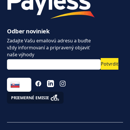
Kúpiť alebo prenajať
dodávku?
Moderný prenájom áut
Odber noviniek
od Paylesscar Rental
Zadajte Vašu emailovú adresu a buďte
Nové autá dostupné
vždy informovaní a pripravený objaviť
ihneď na prenájom
naše výhody
Potvrdiť
Ušetrite na dlhodobom
prenájme
FACEBOOK
LINKEDIN
INSTAGRAM
Úžitkové vozidlá a
podnikanie. ako na to,
aby auto nebol pán ale
PRIEMERNÉ EMISIE
pomocník
Zákaznícke a
reklamačné služby