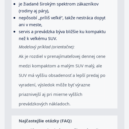
je žiadané širokým spektrom zákazníkov
(rodiny aj páry),
nepôsobí „príliš veľké“, takže nestráca dopyt
ani v meste,
servis a prevádzka býva bližšie ku kompaktu
než k veľkému SUV.
Modelový príklad (orientačne):
Ak je rozdiel v prenajímateľovej dennej cene
medzi kompaktom a malým SUV malý, ale
SUV má vyššiu obsadenosť a lepší predaj po
vyradení, výsledok môže byť výrazne
priaznivejší aj pri mierne vyšších
prevádzkových nákladoch.
Najčastejšie otázky (FAQ)