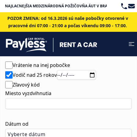
Teleph
Ema
NAJLACNEJŠIA MEDZINÁRODNÁ POŽIČOVŇA ÁUT V BRATISLAVE
POZOR ZMENA: od 16.3.2026 sú naše pobočky otvorené v
pracovné dni 07:00 - 21:00 a počas víkendu 09:00 - 17:00.
Vrátenie na inej pobočke
Vodič nad 25 rokov
Zľavový kód
Miesto vyzdvihnutia
Dátum od
Vyberte dátum