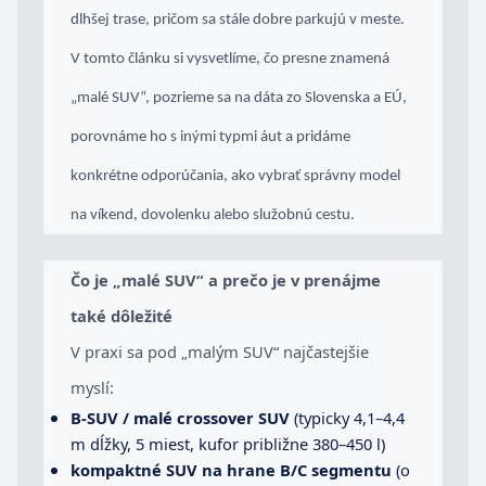
dlhšej trase, pričom sa stále dobre parkujú v meste.
V tomto článku si vysvetlíme, čo presne znamená
„malé SUV“, pozrieme sa na dáta zo Slovenska a EÚ,
porovnáme ho s inými typmi áut a pridáme
konkrétne odporúčania, ako vybrať správny model
na víkend, dovolenku alebo služobnú cestu.
Čo je „malé SUV“ a prečo je v prenájme
také dôležité
V praxi sa pod „malým SUV“ najčastejšie
myslí:
B-SUV / malé crossover SUV
(typicky 4,1–4,4
m dĺžky, 5 miest, kufor približne 380–450 l)
kompaktné SUV na hrane B/C segmentu
(o