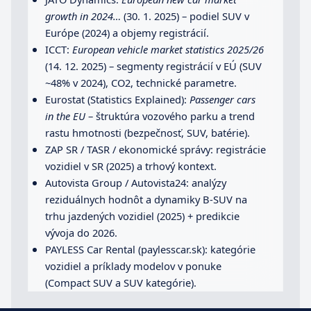
growth in 2024…
(30. 1. 2025) – podiel SUV v
Európe (2024) a objemy registrácií.
ICCT:
European vehicle market statistics 2025/26
(14. 12. 2025) – segmenty registrácií v EÚ (SUV
~48% v 2024), CO2, technické parametre.
Eurostat (Statistics Explained):
Passenger cars
in the EU
– štruktúra vozového parku a trend
rastu hmotnosti (bezpečnosť, SUV, batérie).
ZAP SR / TASR / ekonomické správy: registrácie
vozidiel v SR (2025) a trhový kontext.
Autovista Group / Autovista24: analýzy
reziduálnych hodnôt a dynamiky B-SUV na
trhu jazdených vozidiel (2025) + predikcie
vývoja do 2026.
PAYLESS Car Rental (paylesscar.sk): kategórie
vozidiel a príklady modelov v ponuke
(Compact SUV a SUV kategórie).