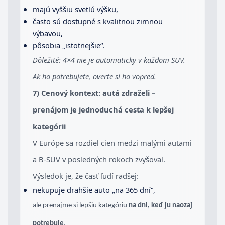
majú vyššiu svetlú výšku,
často sú dostupné s kvalitnou zimnou
výbavou,
pôsobia „istotnejšie“.
Dôležité: 4×4 nie je automaticky v každom SUV.
Ak ho potrebujete, overte si ho vopred.
7) Cenový kontext: autá zdraželi –
prenájom je jednoduchá cesta k lepšej
kategórii
V Európe sa rozdiel cien medzi malými autami
a B-SUV v posledných rokoch zvyšoval.
Výsledok je, že časť ľudí radšej:
nekupuje drahšie auto „na 365 dní“,
ale prenajme si lepšiu kategóriu
na dni, keď ju naozaj
potrebuje
.