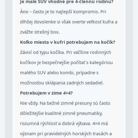
Je malé SUV vhodné pre 4-člennú rodinu?
Áno – často je to najlepší kompromis. Pri
dlhšej dovolenke si však overte veľkosť kufra a
zvážte strešný box.
Koľko miesta v kufri potrebujem na kočík?
Závisí od typu kočíka. Pri väčšine rodinných
kočíkov je bezpečnejšie počítať s kategóriou
malého SUV alebo kombi, prípadne s
možnosťou sklápania zadných sedadiel.
Potrebujem v zime 4×4?
Nie vždy. Na bežné zimné presuny sú často
dôležitejšie kvalitné zimné pneumatiky,
rozumná rýchlosť a dobrá výbava. 4×4 má
význam pri pravidelných horských trasách a