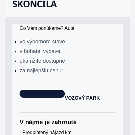
SKONČILA
Čo Vám ponúkame? Autá:
vo výbornom stave
v bohatej výbave
okamžite dostupné
za najlepšiu cenu!
VOZOVÝ PARK
V nájme je zahrnuté
- Predplatený nájazd km