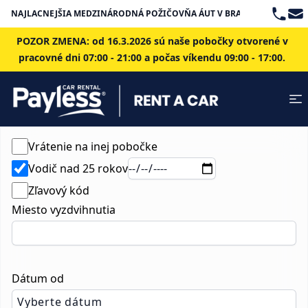
Teleph
Ema
NAJLACNEJŠIA MEDZINÁRODNÁ POŽIČOVŇA ÁUT V BRATISLAVE
POZOR ZMENA: od 16.3.2026 sú naše pobočky otvorené v
pracovné dni 07:00 - 21:00 a počas víkendu 09:00 - 17:00.
Vrátenie na inej pobočke
Vodič nad 25 rokov
Zľavový kód
Miesto vyzdvihnutia
Dátum od
Vyberte dátum