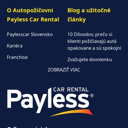
O Autopožičovni
Blog a užitočné
Payless Car Rental
články
Paylesscar Slovensko
10 Dôvodov, prečo si
klienti požičiavajú autá
Kariéra
opakovane a sú spokojní
Franchise
Zvažujete dovolenku
autom?
Autopožičovňa
ZOBRAZIŤ VIAC
Keď na dovolenku, tak
Aktuality
autom od Paylesscar
Často kladené otázky
Dodávky na prenájom
Kúpiť alebo prenajať
dodávku?
Moderný prenájom áut