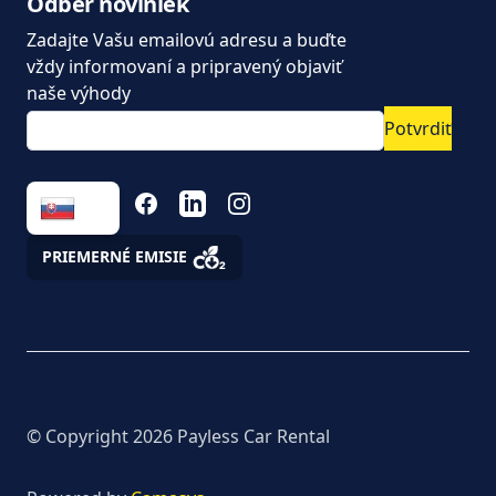
Odber noviniek
od Paylesscar Rental
Zadajte Vašu emailovú adresu a buďte
Nové autá dostupné
vždy informovaní a pripravený objaviť
ihneď na prenájom
naše výhody
Potvrdiť
Ušetrite na dlhodobom
prenájme
FACEBOOK
LINKEDIN
INSTAGRAM
Úžitkové vozidlá a
podnikanie. ako na to,
aby auto nebol pán ale
PRIEMERNÉ EMISIE
pomocník
Zákaznícke a
reklamačné služby
Asistencia
© Copyright
2026
Payless Car Rental
Informácia o spracúvaní