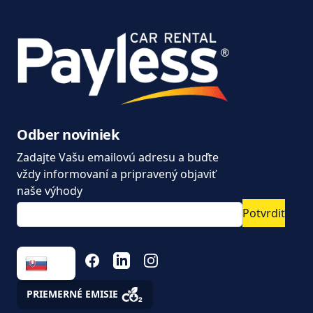
Keď na dovolenku, tak
Aktuality
autom od Paylesscar
Často kladené otázky
Dodávky na prenájom
Kúpiť alebo prenajať
dodávku?
Moderný prenájom áut
Odber noviniek
od Paylesscar Rental
Zadajte Vašu emailovú adresu a buďte
Nové autá dostupné
vždy informovaní a pripravený objaviť
ihneď na prenájom
naše výhody
Potvrdiť
Ušetrite na dlhodobom
prenájme
FACEBOOK
LINKEDIN
INSTAGRAM
Úžitkové vozidlá a
podnikanie. ako na to,
aby auto nebol pán ale
PRIEMERNÉ EMISIE
pomocník