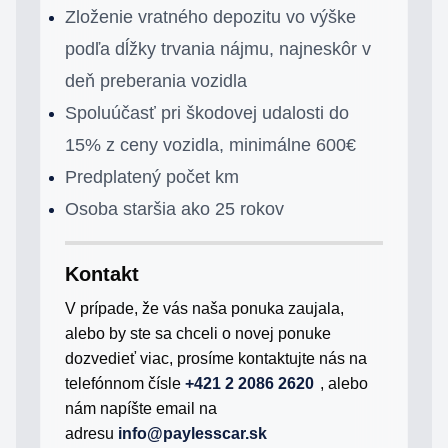
Zloženie vratného depozitu vo výške
podľa dĺžky trvania nájmu, najneskôr v
deň preberania vozidla
Spoluúčasť pri škodovej udalosti do
15% z ceny vozidla, minimálne 600€
Predplatený počet km
Osoba staršia ako 25 rokov
Kontakt
V prípade, že vás naša ponuka zaujala,
alebo by ste sa chceli o novej ponuke
dozvedieť viac, prosíme kontaktujte nás na
telefónnom čísle
+421 2 2086 2620
, alebo
nám napíšte email na
adresu
info@paylesscar.sk