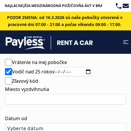
Teleph
Ema
NAJLACNEJŠIA MEDZINÁRODNÁ POŽIČOVŇA ÁUT V BRATISLAVE
POZOR ZMENA: od 16.3.2026 sú naše pobočky otvorené v
pracovné dni 07:00 - 21:00 a počas víkendu 09:00 - 17:00.
Vrátenie na inej pobočke
Vodič nad 25 rokov
Zľavový kód
Miesto vyzdvihnutia
Dátum od
Vyberte dátum