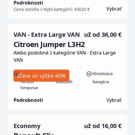
Podrobnosti
Vybrať
Cena vozidla v tejto kategórií: 43020 €
VAN - Extra Large VAN
už od
36,00 €
Citroen Jumper L3H2
Alebo podobné z kategórie VAN - Extra Large
VAN
Manuál
Nafta
Klimatizácia
Zľava vo výške 40%
140 koní
Bluetooth
Navigácia
Tempomat
Podrobnosti
Vybrať
Economy
už od
16,00 €