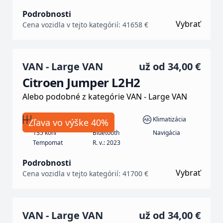
Podrobnosti
Vybrať
Cena vozidla v tejto kategórií: 41658 €
VAN - Large VAN
už od
34,00 €
Citroen Jumper L2H2
Alebo podobné z kategórie VAN - Large VAN
Manuál
Nafta
Klimatizácia
Zľava vo výške 40%
135 koní
Bluetooth
Navigácia
Tempomat
R. v.: 2023
Podrobnosti
Vybrať
Cena vozidla v tejto kategórií: 41700 €
VAN - Large VAN
už od
34,00 €