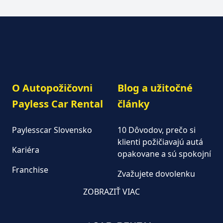
O Autopožičovni
Blog a užitočné
Payless Car Rental
články
Paylesscar Slovensko
10 Dôvodov, prečo si
klienti požičiavajú autá
Kariéra
opakovane a sú spokojní
Franchise
Zvažujete dovolenku
autom?
Autopožičovňa
ZOBRAZIŤ VIAC
Keď na dovolenku, tak
Aktuality
autom od Paylesscar