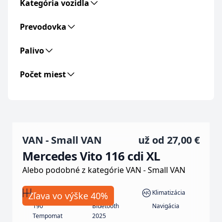
Kategória vozidla
Prevodovka
Palivo
Počet miest
VAN - Small VAN
už od
27,00 €
Mercedes Vito 116 cdi XL
Alebo podobné z kategórie VAN - Small VAN
Automat
Nafta
Klimatizácia
Zľava vo výške 40%
190
Bluetooth
Navigácia
Tempomat
2025