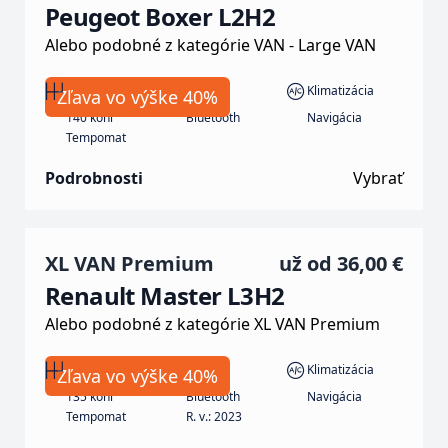
Peugeot Boxer L2H2
Alebo podobné z kategórie VAN - Large VAN
Manuál
Diesel
Klimatizácia
Zľava vo výške 40%
140 koní
Bluetooth
Navigácia
Tempomat
Podrobnosti
Vybrať
XL VAN Premium
už od
36,00 €
Renault Master L3H2
Alebo podobné z kategórie XL VAN Premium
Manuál
Nafta
Klimatizácia
Zľava vo výške 40%
135 koní
Bluetooth
Navigácia
Tempomat
R. v.: 2023