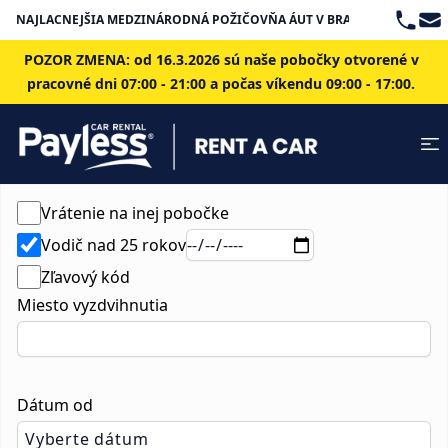
Teleph
Ema
NAJLACNEJŠIA MEDZINÁRODNÁ POŽIČOVŇA ÁUT V BRATISLAVE
POZOR ZMENA: od 16.3.2026 sú naše pobočky otvorené v
pracovné dni 07:00 - 21:00 a počas víkendu 09:00 - 17:00.
Vrátenie na inej pobočke
Vodič nad 25 rokov
Zľavový kód
Miesto vyzdvihnutia
Dátum od
Vyberte dátum