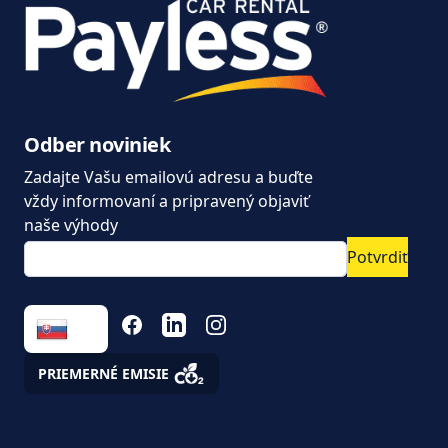
Často kladené otázky
Dodávky na prenájom
Kúpiť alebo prenajať
dodávku?
Moderný prenájom áut
Odber noviniek
od Paylesscar Rental
Zadajte Vašu emailovú adresu a buďte
Nové autá dostupné
vždy informovaní a pripravený objaviť
ihneď na prenájom
naše výhody
Potvrdiť
Ušetrite na dlhodobom
prenájme
FACEBOOK
LINKEDIN
INSTAGRAM
Úžitkové vozidlá a
podnikanie. ako na to,
aby auto nebol pán ale
PRIEMERNÉ EMISIE
pomocník