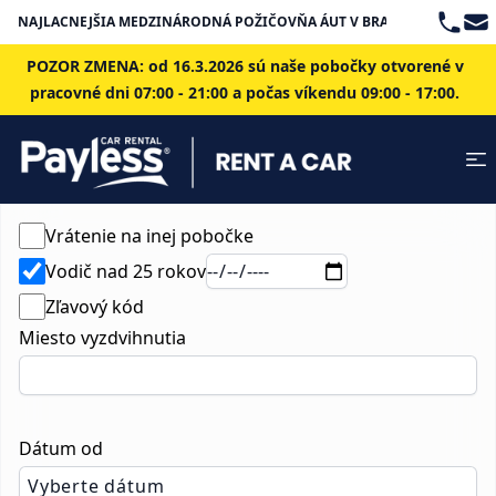
Teleph
Ema
NAJLACNEJŠIA MEDZINÁRODNÁ POŽIČOVŇA ÁUT V BRATISLAVE
POZOR ZMENA: od 16.3.2026 sú naše pobočky otvorené v
pracovné dni 07:00 - 21:00 a počas víkendu 09:00 - 17:00.
Vrátenie na inej pobočke
Vodič nad 25 rokov
Zľavový kód
Miesto vyzdvihnutia
Dátum od
Vyberte dátum