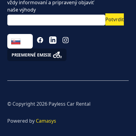
Nové autá dostupné
vždy informovaní a pripravený objaviť
ihneď na prenájom
naše výhody
Potvrdiť
Ušetrite na dlhodobom
prenájme
FACEBOOK
LINKEDIN
INSTAGRAM
Úžitkové vozidlá a
podnikanie. ako na to,
aby auto nebol pán ale
PRIEMERNÉ EMISIE
pomocník
Zákaznícke a
reklamačné služby
Asistencia
© Copyright
2026
Payless Car Rental
Informácia o spracúvaní
Powered by
Camasys
osobných údajov
prostredníctvom