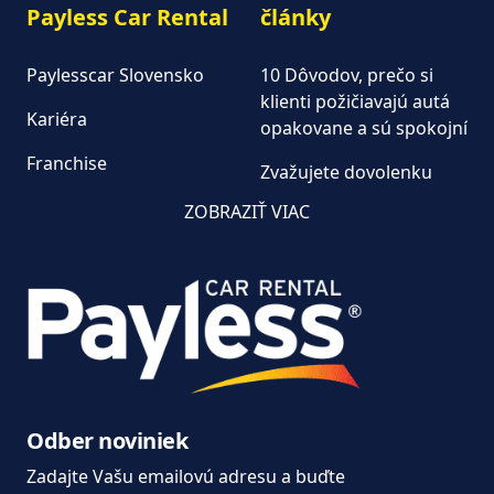
Payless Car Rental
články
Paylesscar Slovensko
10 Dôvodov, prečo si
klienti požičiavajú autá
Kariéra
opakovane a sú spokojní
Franchise
Zvažujete dovolenku
autom?
Autopožičovňa
ZOBRAZIŤ VIAC
Keď na dovolenku, tak
Aktuality
autom od Paylesscar
Často kladené otázky
Dodávky na prenájom
Kúpiť alebo prenajať
dodávku?
Moderný prenájom áut
Odber noviniek
od Paylesscar Rental
Zadajte Vašu emailovú adresu a buďte